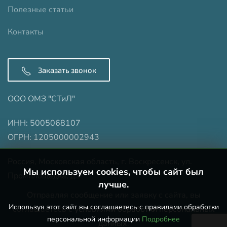
Полезные статьи
Контакты
Заказать звонок
ООО ОМЗ "СТиЛ"
ИНН: 5005068107
ОГРН: 1205000002943
Россия, Московская область, г. Воскресенск, ул.
Мы используем cookies, чтобы сайт был
Промплощадка, д.7
лучше.
Отправляя сообщение или заявку с сайта, вы
Используя этот сайт вы соглашаетесь с правилами обработки
соглашаетесь с
условиями обработки персональных
персональной информации
Подробнее
данных
.